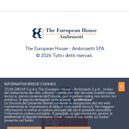
The European House - Ambrosetti SPA
© 2026 Tutti i diritti riservati.
INFORMATIVA BREVE COOKIES
X
TEHA GROUP S.p.A e The European House – Ambrosetti S.p.A. , titolari
del trattamento dei dati, informa l'utente che tale sito web installa cookie
tecnici e, previo consenso dell'utente, può installare cookie non tecnici (es.
analitici), di seguito dettagliati nella sezione
"preferenze"
.
La chiusura del presente banner consente la navigazione del sito web
mantenendo le impostazioni di default (solo cookie tecnici). Per maggiori
informazioni in ordine ai cookies utilizzati dal sito è possibile consultare
l'informativa cookies completa
. È possibile, in ogni momento, gestire le
preferenze di seguito mediante il link "rivedi le tue scelte sui cookie"
presente nel footer.