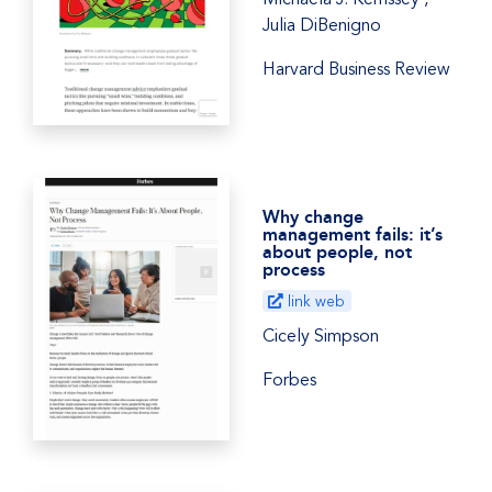
Julia DiBenigno
Harvard Business Review
Why change
management fails: it’s
about people, not
process
link web
Cicely Simpson
Forbes