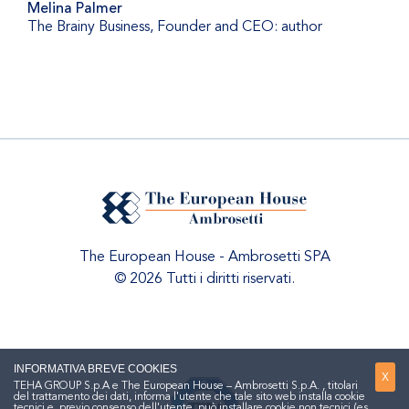
Melina Palmer
The Brainy Business
,
Founder and CEO: author
The European House - Ambrosetti SPA
© 2026 Tutti i diritti riservati.
INFORMATIVA BREVE COOKIES
X
TEHA GROUP S.p.A e The European House – Ambrosetti S.p.A. , titolari
del trattamento dei dati, informa l'utente che tale sito web installa cookie
tecnici e, previo consenso dell'utente, può installare cookie non tecnici (es.