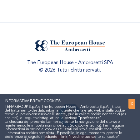
The European House - Ambrosetti SPA
© 2026 Tutti i diritti riservati.
INFORMATIVA BREVE COOKIES
X
TEHA GROUP S.p.A e The European House – Ambrosetti S.p.A. , titolari
del trattamento dei dati, informa l'utente che tale sito web installa cookie
tecnici e, previo consenso dell'utente, può installare cookie non tecnici (es.
analitici), di seguito dettagliati nella sezione
"preferenze"
.
La chiusura del presente banner consente la navigazione del sito web
mantenendo le impostazioni di default (solo cookie tecnici). Per maggiori
informazioni in ordine ai cookies utilizzati dal sito è possibile consultare
l'informativa cookies completa
. È possibile, in ogni momento, gestire le
preferenze di seguito mediante il link "rivedi le tue scelte sui cookie"