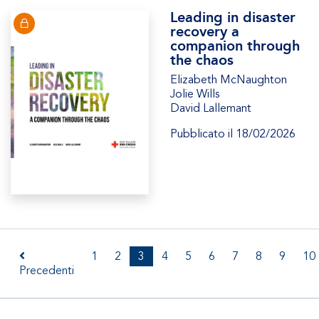
Leading in disaster
recovery a
companion through
the chaos
Elizabeth McNaughton
Jolie Wills
David Lallemant
Pubblicato il 18/02/2026
1
2
3
4
5
6
7
8
9
10
Precedenti